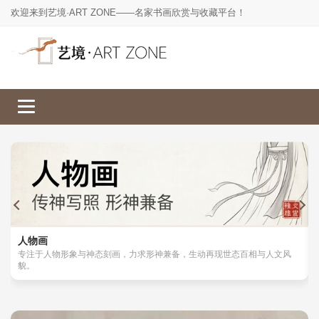
欢迎来到艺境·ART ZONE——名家书画欣赏与收藏平台！
人物画
山水画
工笔画
花鸟画
人物画
专注于人物形象与神态刻画，力求形神兼备，生动再现世态百相与人文风
貌。
楷书
草书
行书
隶书