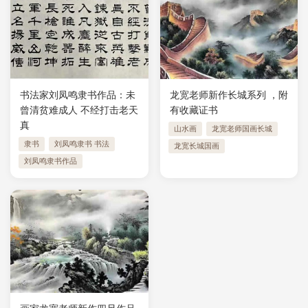
书法家刘凤鸣隶书作品：未
龙宽老师新作长城系列 ，附
曾清贫难成人 不经打击老天
有收藏证书
真
山水画
龙宽老师国画长城
隶书
刘凤鸣隶书 书法
龙宽长城国画
刘凤鸣隶书作品