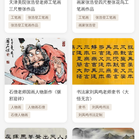
天津美院张浩登老师工笔画
画家张浩登四尺整张花鸟工
三尺整张作品
笔画作品
工笔画
张浩登工笔画
工笔画
张浩登工笔画
张浩登工笔画作品
画家张浩登
石僧老师国画人物新作《驱
书法家刘凤鸣老师隶书《大
邪迎祥》
悟无言》
人物画
人物画石僧
隶书
刘凤鸣书法
石僧人物画
刘凤鸣书法定制