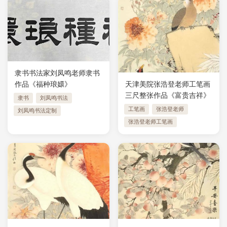
隶书书法家刘凤鸣老师隶书
作品《福种琅嬛》
天津美院张浩登老师工笔画
三尺整张作品《富贵吉祥》
隶书
刘凤鸣书法
工笔画
张浩登老师
刘凤鸣书法定制
张浩登老师工笔画