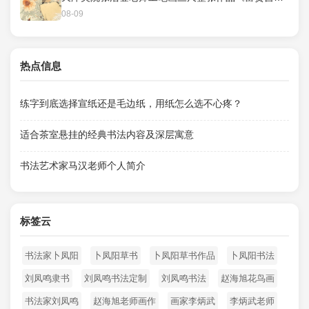
08-09
热点信息
练字到底选择宣纸还是毛边纸，用纸怎么选不心疼？
适合茶室悬挂的经典书法内容及深层寓意
书法艺术家马汉老师个人简介
标签云
书法家卜凤阳
卜凤阳草书
卜凤阳草书作品
卜凤阳书法
刘凤鸣隶书
刘凤鸣书法定制
刘凤鸣书法
赵海旭花鸟画
书法家刘凤鸣
赵海旭老师画作
画家李炳武
李炳武老师