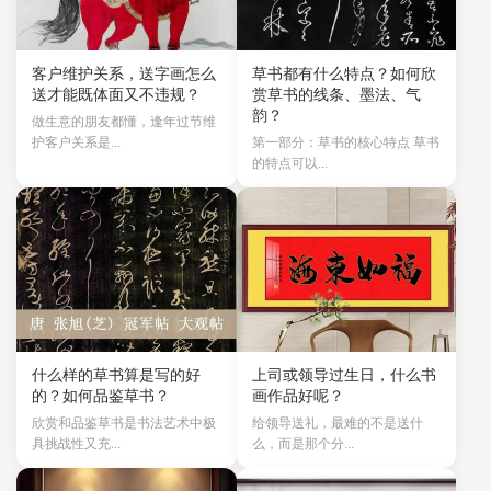
客户维护关系，送字画怎么
草书都有什么特点？如何欣
送才能既体面又不违规？
赏草书的线条、墨法、气
韵？
做生意的朋友都懂，逢年过节维
护客户关系是...
第一部分：草书的核心特点 草书
的特点可以...
什么样的草书算是写的好
上司或领导过生日，什么书
的？如何品鉴草书？
画作品好呢？
欣赏和品鉴草书是书法艺术中极
给领导送礼，最难的不是送什
具挑战性又充...
么，而是那个分...