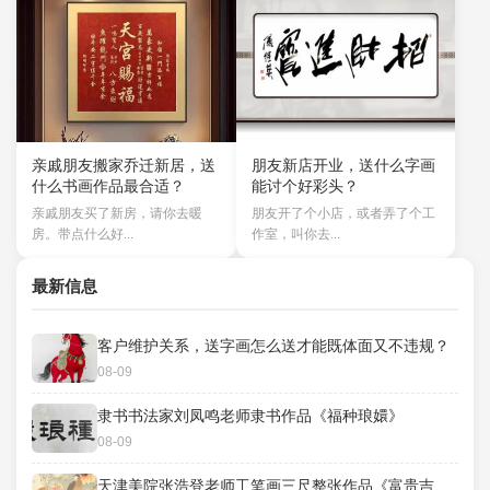
亲戚朋友搬家乔迁新居，送
朋友新店开业，送什么字画
什么书画作品最合适？
能讨个好彩头？
亲戚朋友买了新房，请你去暖
朋友开了个小店，或者弄了个工
房。带点什么好...
作室，叫你去...
最新信息
客户维护关系，送字画怎么送才能既体面又不违规？
08-09
隶书书法家刘凤鸣老师隶书作品《福种琅嬛》
08-09
天津美院张浩登老师工笔画三尺整张作品《富贵吉祥》