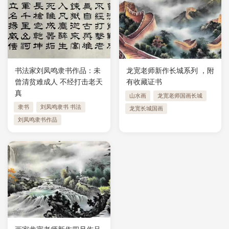
书法家刘凤鸣隶书作品：未
龙宽老师新作长城系列 ，附
曾清贫难成人 不经打击老天
有收藏证书
真
山水画
龙宽老师国画长城
隶书
刘凤鸣隶书 书法
龙宽长城国画
刘凤鸣隶书作品