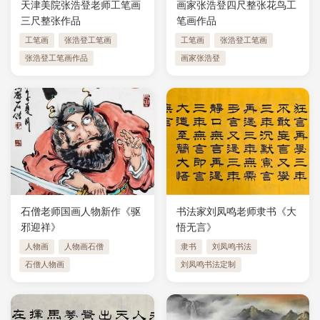
天津美院张浩登老师工笔画
画家张浩登四尺整张花鸟工
三尺整张作品
笔画作品
工笔画
张浩登工笔画
工笔画
张浩登工笔画
张浩登工笔画作品
画家张浩登
石僧老师国画人物新作《驱
书法家刘凤鸣老师隶书《大
邪迎祥》
悟无言》
人物画
人物画石僧
隶书
刘凤鸣书法
石僧人物画
刘凤鸣书法定制