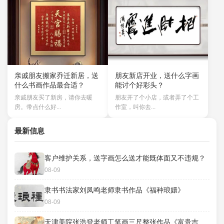
亲戚朋友搬家乔迁新居，送
朋友新店开业，送什么字画
什么书画作品最合适？
能讨个好彩头？
亲戚朋友买了新房，请你去暖
朋友开了个小店，或者弄了个工
房。带点什么好...
作室，叫你去...
最新信息
客户维护关系，送字画怎么送才能既体面又不违规？
08-09
隶书书法家刘凤鸣老师隶书作品《福种琅嬛》
08-09
天津美院张浩登老师工笔画三尺整张作品《富贵吉祥》