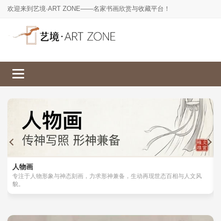
欢迎来到艺境·ART ZONE——名家书画欣赏与收藏平台！
人物画
山水画
工笔画
花鸟画
人物画
专注于人物形象与神态刻画，力求形神兼备，生动再现世态百相与人文风
貌。
楷书
草书
行书
隶书