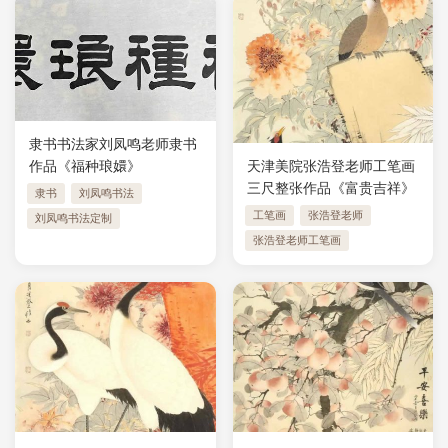
隶书书法家刘凤鸣老师隶书
作品《福种琅嬛》
天津美院张浩登老师工笔画
三尺整张作品《富贵吉祥》
隶书
刘凤鸣书法
工笔画
张浩登老师
刘凤鸣书法定制
张浩登老师工笔画