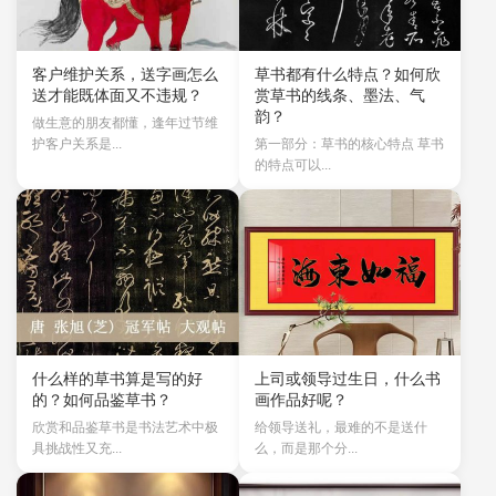
客户维护关系，送字画怎么
草书都有什么特点？如何欣
送才能既体面又不违规？
赏草书的线条、墨法、气
韵？
做生意的朋友都懂，逢年过节维
护客户关系是...
第一部分：草书的核心特点 草书
的特点可以...
什么样的草书算是写的好
上司或领导过生日，什么书
的？如何品鉴草书？
画作品好呢？
欣赏和品鉴草书是书法艺术中极
给领导送礼，最难的不是送什
具挑战性又充...
么，而是那个分...