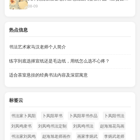
08-09
热点信息
书法艺术家马汉老师个人简介
练字到底选择宣纸还是毛边纸，用纸怎么选不心疼？
适合茶室悬挂的经典书法内容及深层寓意
标签云
书法家卜凤阳
卜凤阳草书
卜凤阳草书作品
卜凤阳书法
刘凤鸣隶书
刘凤鸣书法定制
刘凤鸣书法
赵海旭花鸟画
书法家刘凤鸣
赵海旭老师画作
画家李炳武
李炳武老师