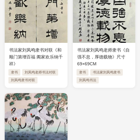
书法家刘凤鸣隶书对联《和
书法家刘凤鸣老师隶书《自
顺门第增百福 阖家欢乐纳千
强不息，厚德载物》尺寸
祥》
69×69CM
隶书
刘凤鸣老师书法对联
隶书
书法家刘凤鸣隶书
刘凤鸣隶书对联
刘凤鸣书法