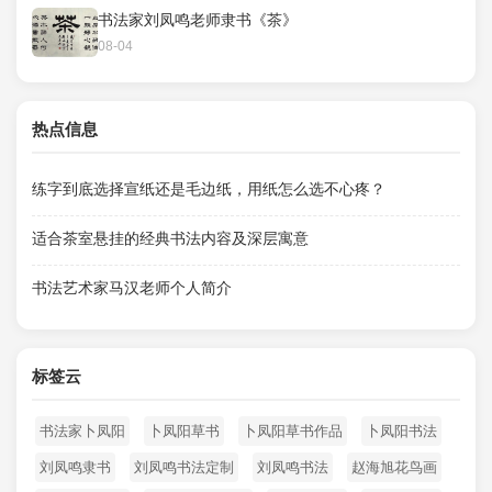
书法家刘凤鸣老师隶书《茶》
08-04
热点信息
练字到底选择宣纸还是毛边纸，用纸怎么选不心疼？
适合茶室悬挂的经典书法内容及深层寓意
书法艺术家马汉老师个人简介
标签云
书法家卜凤阳
卜凤阳草书
卜凤阳草书作品
卜凤阳书法
刘凤鸣隶书
刘凤鸣书法定制
刘凤鸣书法
赵海旭花鸟画