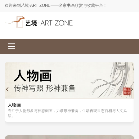
欢迎来到艺境·ART ZONE——名家书画欣赏与收藏平台！
人物画
山水画
工笔画
花鸟画
人物画
专注于人物形象与神态刻画，力求形神兼备，生动再现世态百相与人文风
貌。
楷书
草书
行书
隶书