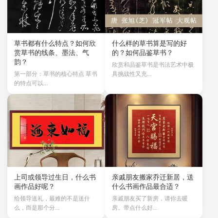
草书都有什么特点？如何欣
什么样的草书算是写的好
赏草书的线条、墨法、气
的？如何品鉴草书？
韵？
欣赏和品鉴草书是书法艺术中极
第一部分：草书的核心特点 草书
具挑战性又充...
的特点可以...
上司或领导过生日，什么书
亲戚朋友搬家乔迁新居，送
画作品好呢？
什么书画作品最合适？
给领导送礼，最难的不是送什
亲戚朋友买了新房，请你去暖
么，而是那个分...
房。带点什么好...