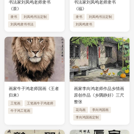
书法家刘凤鸣老师隶书
书法家刘凤鸣老师隶书
《茶》
《福》
隶书
刘凤鸣书法定制
隶书
刘凤鸣书法定制
刘凤鸣隶书书法
刘凤鸣隶书
画家牛子鸿老师国画《王者
画家李向鸿老师作品乡情画
归来》
原创作品《乡隅静好》三尺
整张
工笔画
工笔画牛子鸿老师
花鸟画
李向鸿国画
牛子鸿工笔画
李向鸿国画定制