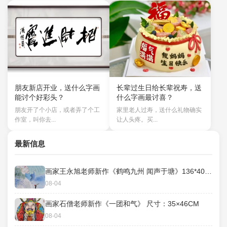
朋友新店开业，送什么字画
长辈过生日给长辈祝寿，送
能讨个好彩头？
什么字画最讨喜？
朋友开了个小店，或者弄了个工
家里老人过寿，送什么礼物确实
作室，叫你去...
让人头疼。买...
最新信息
画家王永旭老师新作《鹤鸣九州 闻声于塘》136*40cm
08-04
画家石僧老师新作《一团和气》 ​尺寸：35×46CM
08-04