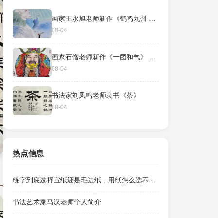
画家王永旭老师新作《鹤鸣九州 闻声于塘》136*40cm
08-04
画家石僧老师新作《一团和气》 ​尺寸：35×46CM
08-04
书法家刘凤鸣老师隶书《茶》
08-04
热点信息
练字到底选择宣纸还是毛边纸，用纸怎么选不心疼？
书法艺术家马汉老师个人简介