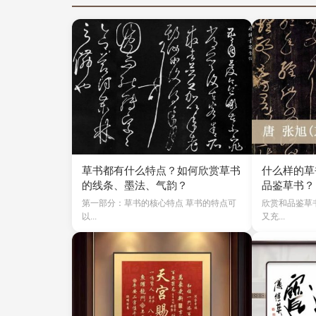
草书都有什么特点？如何欣赏草书
什么样的草
的线条、墨法、气韵？
品鉴草书？
第一部分：草书的核心特点 草书的特点可
欣赏和品鉴草
以...
又充...