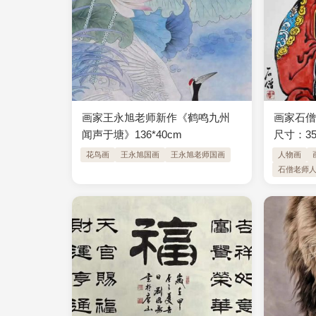
画家王永旭老师新作《鹤鸣九州
画家石僧
闻声于塘》136*40cm
尺寸：35
花鸟画
王永旭国画
王永旭老师国画
人物画
石僧老师