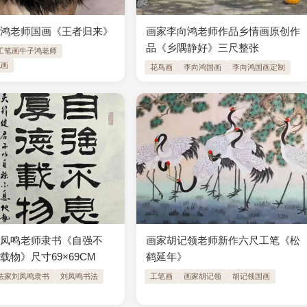
子鸿老师国画《王者归来》
画家李向鸿老师作品乡情画原创作
品《乡隅静好》三尺整张
工笔画牛子鸿老师
笔画
花鸟画
李向鸿国画
李向鸿国画定制
刘凤鸣老师隶书《自强不
画家胡记领老师新作六尺工笔《松
载物》尺寸69×69CM
鹤延年》
法家刘凤鸣隶书
刘凤鸣书法
工笔画
画家胡记领
胡记领国画