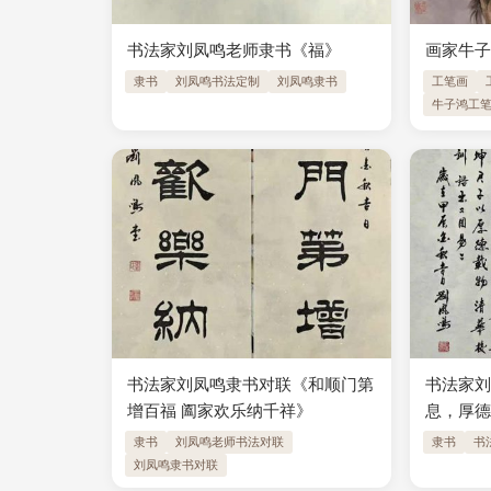
书法家刘凤鸣老师隶书《福》
画家牛
隶书
刘凤鸣书法定制
刘凤鸣隶书
工笔画
牛子鸿工
书法家刘凤鸣隶书对联《和顺门第
书法家
增百福 阖家欢乐纳千祥》
息，厚德
隶书
刘凤鸣老师书法对联
隶书
书
刘凤鸣隶书对联