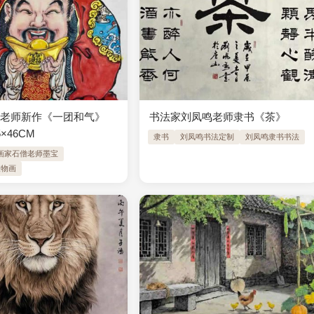
老师新作《一团和气》 ​
书法家刘凤鸣老师隶书《茶》
×46CM
隶书
刘凤鸣书法定制
刘凤鸣隶书书法
画家石僧老师墨宝
人物画