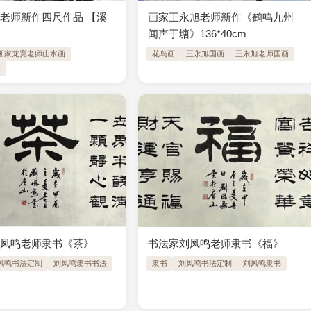
老师新作四尺作品 【溪
画家王永旭老师新作《鹤鸣九州
】
闻声于塘》136*40cm
画家龙宽老师山水画
花鸟画
王永旭国画
王永旭老师国画
画
刘凤鸣老师隶书《茶》
书法家刘凤鸣老师隶书《福》
凤鸣书法定制
刘凤鸣隶书书法
隶书
刘凤鸣书法定制
刘凤鸣隶书