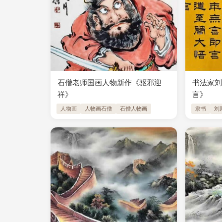
石僧老师国画人物新作《驱邪迎
书法家
祥》
言》
人物画
人物画石僧
石僧人物画
隶书
刘