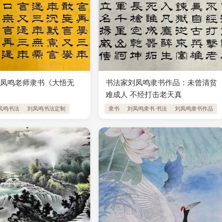
刘凤鸣老师隶书《大悟无
书法家刘凤鸣隶书作品：未曾清贫
难成人 不经打击老天真
凤鸣书法
刘凤鸣书法定制
隶书
刘凤鸣隶书 书法
刘凤鸣隶书作品