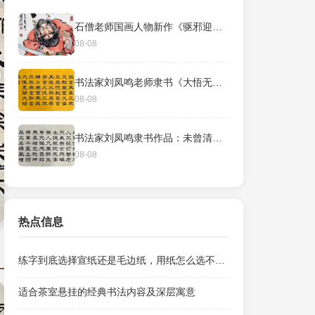
石僧老师国画人物新作《驱邪迎祥》
08-08
书法家刘凤鸣老师隶书《大悟无言》
08-08
书法家刘凤鸣隶书作品：未曾清贫难成人 不经打击老天真
08-08
热点信息
练字到底选择宣纸还是毛边纸，用纸怎么选不心疼？
适合茶室悬挂的经典书法内容及深层寓意