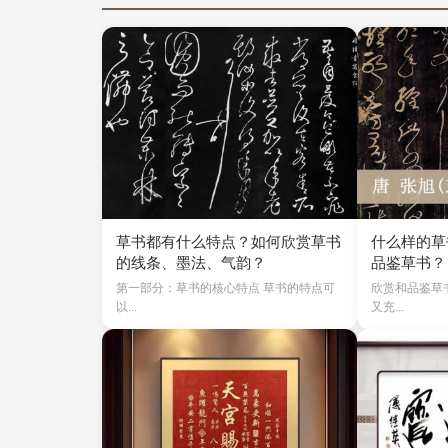
草书都有什么特点？如何欣赏草书
什么样的草
的线条、墨法、气韵？
品鉴草书？
第一部分：草书的核心特点 草书的特点可
欣赏和品鉴草
以...
又充...