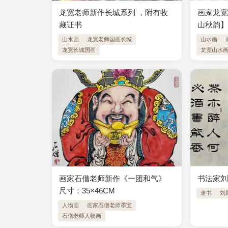
龙宽老师新作长城系列 ，附有收
画家龙宽
藏证书
山秋韵
山水画
龙宽老师国画长城
山水画
龙宽长城国画
龙宽山水
画家石僧老师新作《一团和气》 ​
书法家
尺寸：35×46CM
隶书
刘
人物画
画家石僧老师墨宝
石僧老师人物画