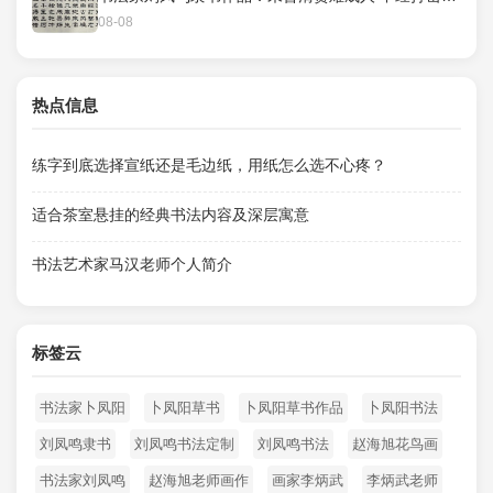
08-08
热点信息
练字到底选择宣纸还是毛边纸，用纸怎么选不心疼？
适合茶室悬挂的经典书法内容及深层寓意
书法艺术家马汉老师个人简介
标签云
书法家卜凤阳
卜凤阳草书
卜凤阳草书作品
卜凤阳书法
刘凤鸣隶书
刘凤鸣书法定制
刘凤鸣书法
赵海旭花鸟画
书法家刘凤鸣
赵海旭老师画作
画家李炳武
李炳武老师