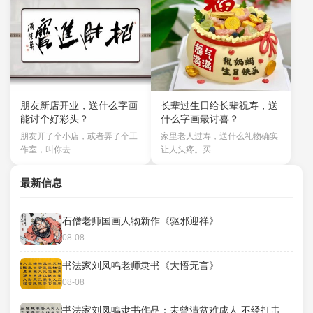
朋友新店开业，送什么字画
长辈过生日给长辈祝寿，送
能讨个好彩头？
什么字画最讨喜？
朋友开了个小店，或者弄了个工
家里老人过寿，送什么礼物确实
作室，叫你去...
让人头疼。买...
最新信息
石僧老师国画人物新作《驱邪迎祥》
08-08
书法家刘凤鸣老师隶书《大悟无言》
08-08
书法家刘凤鸣隶书作品：未曾清贫难成人 不经打击老天真