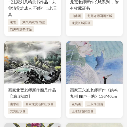
书法家刘凤鸣隶书作品：未
龙宽老师新作长城系列 ，附
曾清贫难成人 不经打击老天
有收藏证书
真
山水画
龙宽老师国画长城
隶书
刘凤鸣隶书 书法
龙宽长城国画
刘凤鸣隶书作品
画家龙宽老师新作四尺作品
画家王永旭老师新作《鹤鸣
【溪山秋韵】
九州 闻声于塘》136*40cm
山水画
画家龙宽老师山水画
花鸟画
王永旭国画
龙宽山水画
王永旭老师国画