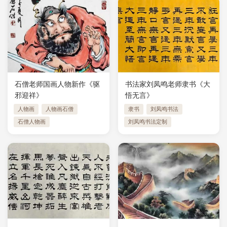
石僧老师国画人物新作《驱
书法家刘凤鸣老师隶书《大
邪迎祥》
悟无言》
人物画
人物画石僧
隶书
刘凤鸣书法
石僧人物画
刘凤鸣书法定制