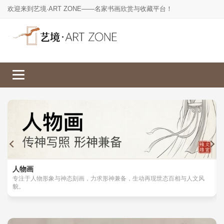
欢迎来到艺境·ART ZONE——名家书画欣赏与收藏平台！
人物画
山水画
工笔画
花鸟画
人物画
专注于人物形象与神态刻画，力求形神兼备，生动再现世态百相与人文风
貌。
楷书
草书
行书
隶书