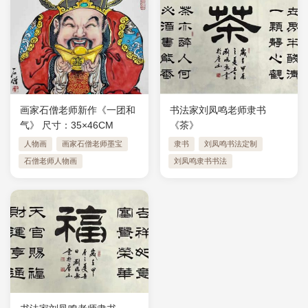
画家石僧老师新作《一团和
书法家刘凤鸣老师隶书
气》 ​尺寸：35×46CM
《茶》
人物画
画家石僧老师墨宝
隶书
刘凤鸣书法定制
石僧老师人物画
刘凤鸣隶书书法