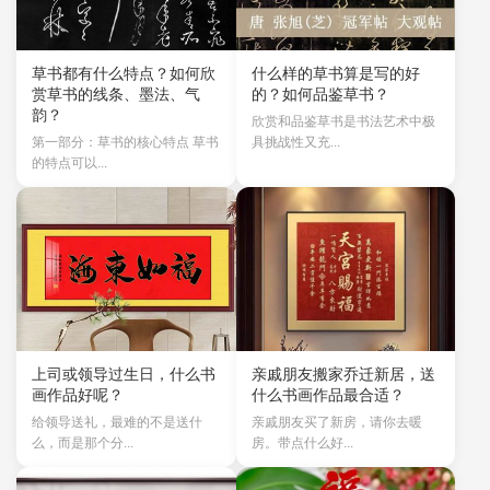
草书都有什么特点？如何欣
什么样的草书算是写的好
赏草书的线条、墨法、气
的？如何品鉴草书？
韵？
欣赏和品鉴草书是书法艺术中极
第一部分：草书的核心特点 草书
具挑战性又充...
的特点可以...
上司或领导过生日，什么书
亲戚朋友搬家乔迁新居，送
画作品好呢？
什么书画作品最合适？
给领导送礼，最难的不是送什
亲戚朋友买了新房，请你去暖
么，而是那个分...
房。带点什么好...