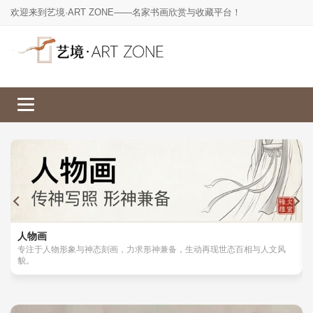
欢迎来到艺境·ART ZONE——名家书画欣赏与收藏平台！
人物画
山水画
工笔画
花鸟画
人物画
专注于人物形象与神态刻画，力求形神兼备，生动再现世态百相与人文风
貌。
楷书
草书
行书
隶书