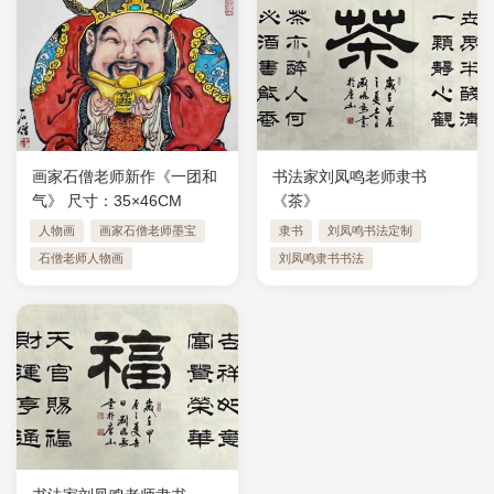
画家石僧老师新作《一团和
书法家刘凤鸣老师隶书
气》 ​尺寸：35×46CM
《茶》
人物画
画家石僧老师墨宝
隶书
刘凤鸣书法定制
石僧老师人物画
刘凤鸣隶书书法