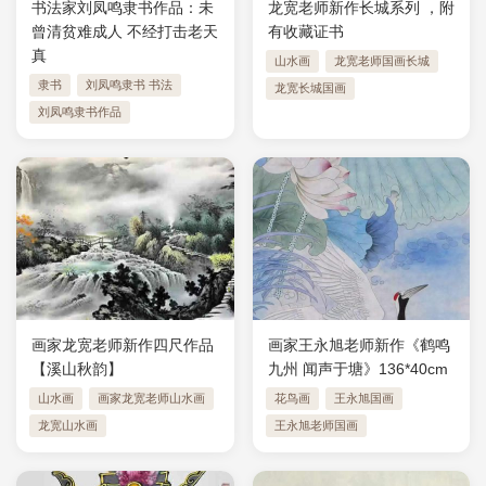
书法家刘凤鸣隶书作品：未
龙宽老师新作长城系列 ，附
曾清贫难成人 不经打击老天
有收藏证书
真
山水画
龙宽老师国画长城
隶书
刘凤鸣隶书 书法
龙宽长城国画
刘凤鸣隶书作品
画家龙宽老师新作四尺作品
画家王永旭老师新作《鹤鸣
【溪山秋韵】
九州 闻声于塘》136*40cm
山水画
画家龙宽老师山水画
花鸟画
王永旭国画
龙宽山水画
王永旭老师国画