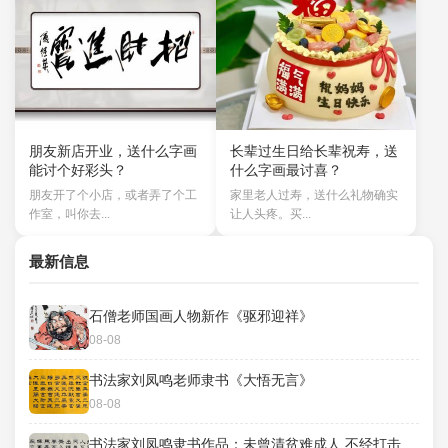
朋友新店开业，送什么字画
长辈过生日给长辈祝寿，送
能讨个好彩头？
什么字画最讨喜？
朋友开了个小店，或者弄了个工
家里老人过寿，送什么礼物确实
作室，叫你去...
让人头疼。买...
最新信息
石僧老师国画人物新作《驱邪迎祥》
08-08
书法家刘凤鸣老师隶书《大悟无言》
08-08
书法家刘凤鸣隶书作品：未曾清贫难成人 不经打击老天真