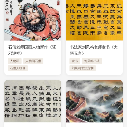
石僧老师国画人物新作《驱
书法家刘凤鸣老师隶书《大
邪迎祥》
悟无言》
人物画
人物画石僧
隶书
刘凤鸣书法
石僧人物画
刘凤鸣书法定制