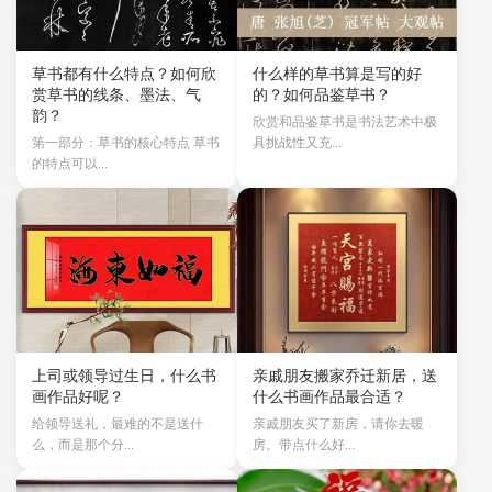
草书都有什么特点？如何欣
什么样的草书算是写的好
赏草书的线条、墨法、气
的？如何品鉴草书？
韵？
欣赏和品鉴草书是书法艺术中极
第一部分：草书的核心特点 草书
具挑战性又充...
的特点可以...
上司或领导过生日，什么书
亲戚朋友搬家乔迁新居，送
画作品好呢？
什么书画作品最合适？
给领导送礼，最难的不是送什
亲戚朋友买了新房，请你去暖
么，而是那个分...
房。带点什么好...