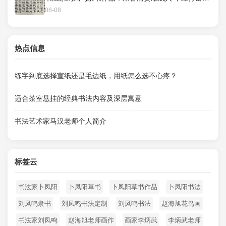
08-08
热点信息
练字到底选择宣纸还是毛边纸，用纸怎么选不心疼？
适合茶室悬挂的经典书法内容及深层寓意
书法艺术家马汉老师个人简介
标签云
书法家卜凤阳
卜凤阳草书
卜凤阳草书作品
卜凤阳书法
刘凤鸣隶书
刘凤鸣书法定制
刘凤鸣书法
赵海旭花鸟画
书法家刘凤鸣
赵海旭老师画作
画家李炳武
李炳武老师